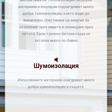
високи нива на топлоизолация. Модерни
материали и изолации подсигуряват много
добра топлоизолация, което води до
значително спестяване на енергия за
отопление през зимата и охлаждане през
лятото. Една тухлено-бетона къща се
затопля много по-бавно
Шумоизолация
Използваните материали осигуряват много
добра шумоизолация в къщата.